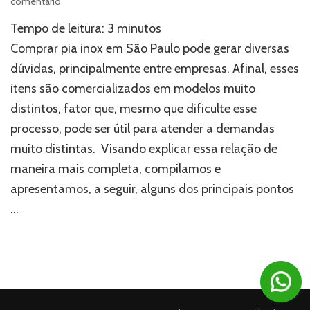
em
comentário
Comprar
Tempo de leitura:
3
minutos
pia
inox
Comprar pia inox em São Paulo pode gerar diversas
em
dúvidas, principalmente entre empresas. Afinal, esses
São
itens são comercializados em modelos muito
Paulo:
3
distintos, fator que, mesmo que dificulte esse
modelos
processo, pode ser útil para atender a demandas
para
empresas
muito distintas. Visando explicar essa relação de
maneira mais completa, compilamos e
apresentamos, a seguir, alguns dos principais pontos
…