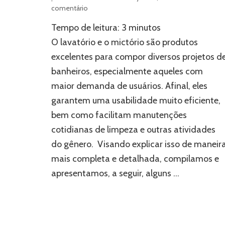
em
comentário
Lavatório
Tempo de leitura:
3
minutos
e
mictório:
O lavatório e o mictório são produtos
como
excelentes para compor diversos projetos d
podem
banheiros, especialmente aqueles com
ser
úteis
maior demanda de usuários. Afinal, eles
para
garantem uma usabilidade muito eficiente,
banheiros?
bem como facilitam manutenções
cotidianas de limpeza e outras atividades
do gênero. Visando explicar isso de maneir
mais completa e detalhada, compilamos e
apresentamos, a seguir, alguns …