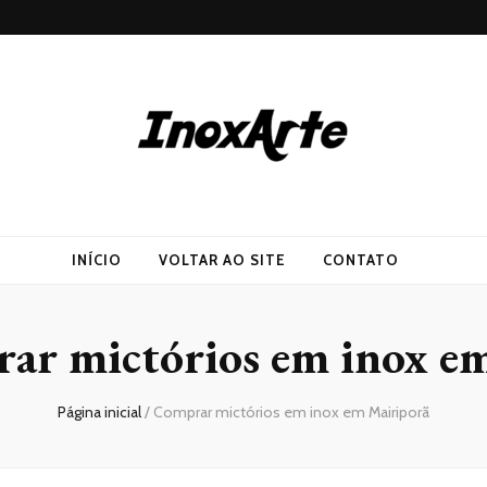
INÍCIO
VOLTAR AO SITE
CONTATO
ar mictórios em inox e
Página inicial
/
Comprar mictórios em inox em Mairiporã