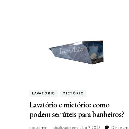
LAVATÓRIO
MICTÓRIO
Lavatório e mictório: como
podem ser úteis para banheiros?
por
admin
atualizado em
julho 7, 2023
Deixe um