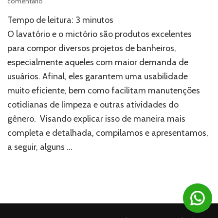
em
comentário
Lavatório
Tempo de leitura:
3
minutos
e
mictório:
O lavatório e o mictório são produtos excelentes
como
para compor diversos projetos de banheiros,
podem
especialmente aqueles com maior demanda de
ser
úteis
usuários. Afinal, eles garantem uma usabilidade
para
muito eficiente, bem como facilitam manutenções
banheiros?
cotidianas de limpeza e outras atividades do
gênero. Visando explicar isso de maneira mais
completa e detalhada, compilamos e apresentamos,
a seguir, alguns …