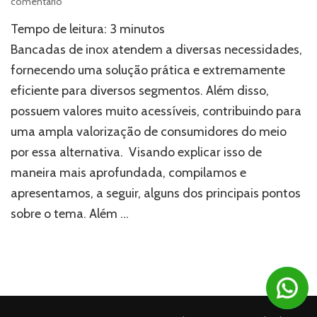
em
comentário
Bancadas
Tempo de leitura:
3
minutos
de
inox:
Bancadas de inox atendem a diversas necessidades,
como
fornecendo uma solução prática e extremamente
esses
eficiente para diversos segmentos. Além disso,
objetos
podem
possuem valores muito acessíveis, contribuindo para
ser
uma ampla valorização de consumidores do meio
úteis?
por essa alternativa. Visando explicar isso de
maneira mais aprofundada, compilamos e
apresentamos, a seguir, alguns dos principais pontos
sobre o tema. Além …