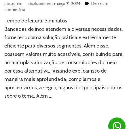
por
admin
atualizado em
março 21, 2024
Deixe um
em
comentário
Bancadas
Tempo de leitura:
3
minutos
de
inox:
Bancadas de inox atendem a diversas necessidades,
como
fornecendo uma solução prática e extremamente
esses
eficiente para diversos segmentos. Além disso,
objetos
podem
possuem valores muito acessíveis, contribuindo para
ser
uma ampla valorização de consumidores do meio
úteis?
por essa alternativa. Visando explicar isso de
maneira mais aprofundada, compilamos e
apresentamos, a seguir, alguns dos principais pontos
sobre o tema. Além …