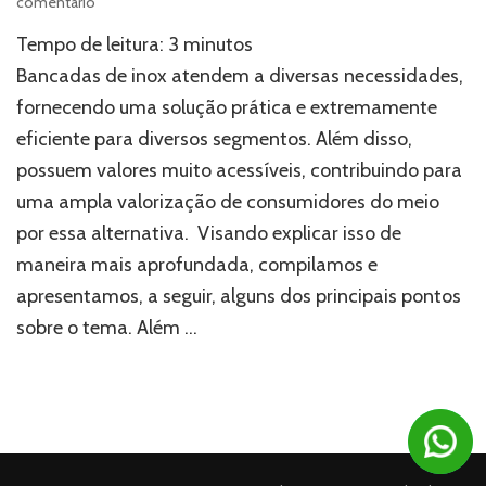
em
comentário
Bancadas
Tempo de leitura:
3
minutos
de
inox:
Bancadas de inox atendem a diversas necessidades,
como
fornecendo uma solução prática e extremamente
esses
eficiente para diversos segmentos. Além disso,
objetos
podem
possuem valores muito acessíveis, contribuindo para
ser
uma ampla valorização de consumidores do meio
úteis?
por essa alternativa. Visando explicar isso de
maneira mais aprofundada, compilamos e
apresentamos, a seguir, alguns dos principais pontos
sobre o tema. Além …