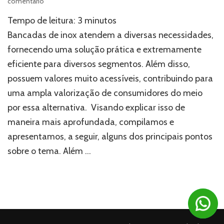
em
comentário
Bancadas
Tempo de leitura:
3
minutos
de
inox:
Bancadas de inox atendem a diversas necessidades,
como
fornecendo uma solução prática e extremamente
esses
eficiente para diversos segmentos. Além disso,
objetos
podem
possuem valores muito acessíveis, contribuindo para
ser
uma ampla valorização de consumidores do meio
úteis?
por essa alternativa. Visando explicar isso de
maneira mais aprofundada, compilamos e
apresentamos, a seguir, alguns dos principais pontos
sobre o tema. Além …