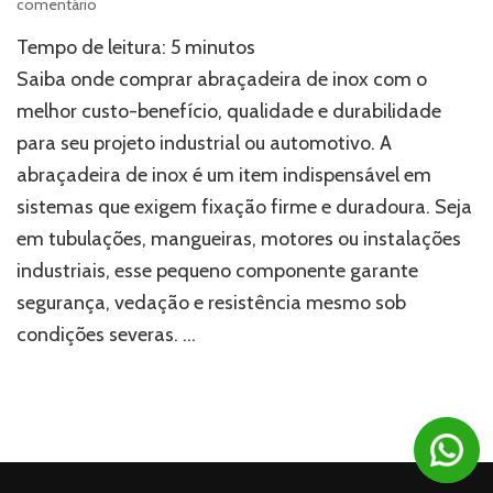
em
comentário
Abraçadeira
Tempo de leitura:
5
minutos
de
inox:
Saiba onde comprar abraçadeira de inox com o
onde
melhor custo-benefício, qualidade e durabilidade
comprar
para seu projeto industrial ou automotivo. A
com
o
abraçadeira de inox é um item indispensável em
melhor
sistemas que exigem fixação firme e duradoura. Seja
custo-
benefício
em tubulações, mangueiras, motores ou instalações
e
industriais, esse pequeno componente garante
qualidade
segurança, vedação e resistência mesmo sob
condições severas. …